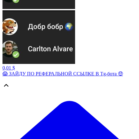
0,01 $
😱 ЗАЙДУ ПО РЕФЕРАЛЬНОЙ ССЫЛКЕ В Tg-бота 🤑