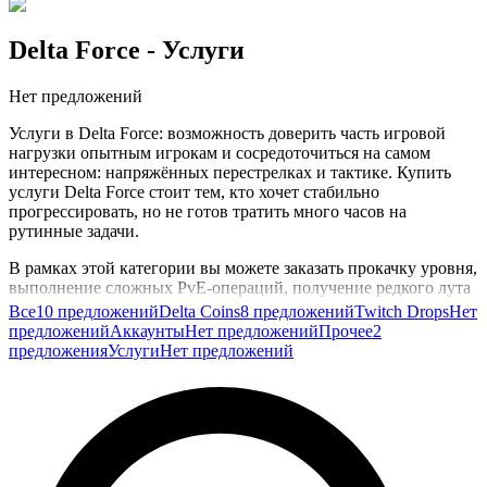
Delta Force
- Услуги
Нет предложений
Услуги в Delta Force: возможность доверить часть игровой
нагрузки опытным игрокам и сосредоточиться на самом
интересном: напряжённых перестрелках и тактике. Купить
услуги Delta Force стоит тем, кто хочет стабильно
прогрессировать, но не готов тратить много часов на
рутинные задачи.
В рамках этой категории вы можете заказать прокачку уровня,
выполнение сложных PvE-операций, получение редкого лута
и сопровождение в PvP-режимах для поднятия ранга. Такая
Все
10 предложений
Delta Coins
8 предложений
Twitch Drops
Нет
помощь помогает удерживать высокие позиции в сезонных
предложений
Аккаунты
Нет предложений
Прочее
2
рейтингах, не отставать от друзей по команде и
предложения
Услуги
Нет предложений
гарантированно закрывать объёмные задания, которые в
одиночку занимают много времени.
Особенно полезны услуги во время стартa нового сезона или
выхода крупных обновлений, когда важно быстро войти в
актуальный мета и получить необходимые преимущества. Вы
сохраняете удовольствие от игры и при этом не буксуете на