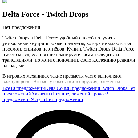
Delta Force
- Twitch Drops
Нет предложений
Twitch Drops в Delta Force: удобный способ получить
уникальные внутриигровые предметы, которые выдаются за
просмотр стримов партнёров. Купить Twitch Drops Delta Force
имеет смысл, если вы не планируете часами следить за
трансляциями, но хотите пополнить свою коллекцию редкими
наградами.
В игровых механиках такие предметы часто выполняют
важную роль. Это могут быть скины оружия, элементы
экипировки и различные бонусы, которые пригодятся в PvP-
Все
10 предложений
Delta Coins
8 предложений
Twitch Drops
Нет
схватках и PvE-заданиях. Наличие эксклюзивных предметов
предложений
Аккаунты
Нет предложений
Прочее
2
не только выделяет вас среди других игроков, но и помогает
предложения
Услуги
Нет предложений
удобнее играть в любимые режимы, не отвлекаясь на сбор
базовых косметических элементов.
Покупка Twitch Drops особенно актуальна, если вы
пропустили период активных раздач или не хотите тратить
вечера на просмотр трансляций ради одного предмета. Это
быстрый способ закрыть пробелы в коллекции и перейти к