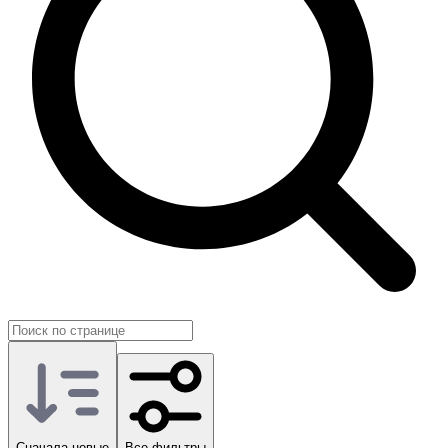
самому важному: игровым рейдам и рангам.
На GG.Store вы легко приобретаете Twitch Drops у других
игроков Delta Force и сразу получаете желаемые награды.
Сначала новые
Все фильтры