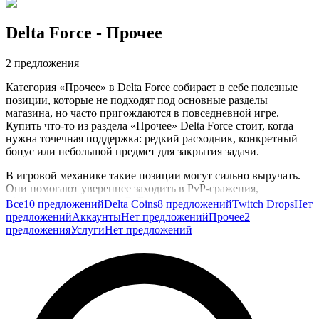
Delta Force
- Прочее
2 предложения
Категория «Прочее» в Delta Force собирает в себе полезные
позиции, которые не подходят под основные разделы
магазина, но часто пригождаются в повседневной игре.
Купить что-то из раздела «Прочее» Delta Force стоит, когда
нужна точечная поддержка: редкий расходник, конкретный
бонус или небольшой предмет для закрытия задачи.
В игровой механике такие позиции могут сильно выручать.
Они помогают увереннее заходить в PvP-сражения,
эффективнее проходить PvE-операции, ускоряют прокачку
Все
10 предложений
Delta Coins
8 предложений
Twitch Drops
Нет
оружия и получение лута на сложных картах. Даже
предложений
Аккаунты
Нет предложений
Прочее
2
небольшие бонусы иногда меняют исход рейда и экономят вам
предложения
Услуги
Нет предложений
десятки минут рутины.
Покупка в этой категории особенно полезна, если вам не
нужен крупный пакет ресурсов, а требуется решить одну
конкретную игровую задачу: закрыть ежедневку,
подготовиться к сезонному ивенту или усилить команду
перед важной операцией.