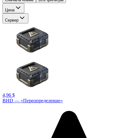
Цена
Сервер
4,96 $
BHD — «Переопределение»