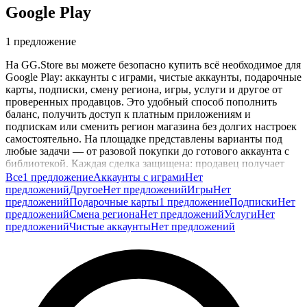
Google Play
1 предложение
На GG.Store вы можете безопасно купить всё необходимое для
Google Play: аккаунты с играми, чистые аккаунты, подарочные
карты, подписки, смену региона, игры, услуги и другое от
проверенных продавцов. Это удобный способ пополнить
баланс, получить доступ к платным приложениям и
подпискам или сменить регион магазина без долгих настроек
самостоятельно. На площадке представлены варианты под
любые задачи — от разовой покупки до готового аккаунта с
библиотекой. Каждая сделка защищена: продавец получает
оплату только после выполнения заказа. Выбирайте нужный
Все
1 предложение
Аккаунты с играми
Нет
товар и пользуйтесь сервисом без ограничений.
предложений
Другое
Нет предложений
Игры
Нет
предложений
Подарочные карты
1 предложение
Подписки
Нет
предложений
Смена региона
Нет предложений
Услуги
Нет
предложений
Чистые аккаунты
Нет предложений