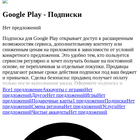
Google Play
- Подписки
Нет предложений
Подписка для Google Play открывает доступ к расширенным
возможностям сервиса, дополнительному контенту или
сниженным ценам на приложения в зависимости от условий
конкретного предложения. Это удобно тем, кто пользуется
сервисом регулярно и хочет получать больше на постоянной
основе, не переплачивая за отдельные покупки. Продавцы
предлагают разные сроки действия подписки под ваш бюджет
и привычки. Сделка безопасна: продавец получает оплату
только после выполнения заказа. Оформите подписку и
пользуйтесь сервисом с комфортом.
Все
1 предложение
Аккаунты с играми
Нет
предложений
Другое
Нет предложений
Игры
Нет
предложений
Подарочные карты
1 предложение
Подписки
Нет
предложений
Смена региона
Нет предложений
Услуги
Нет
предложений
Чистые аккаунты
Нет предложений